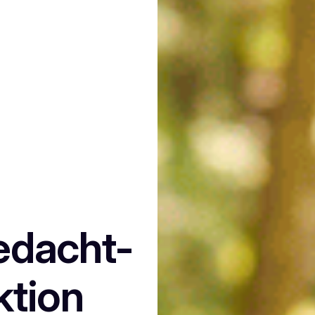
edacht-
ktion