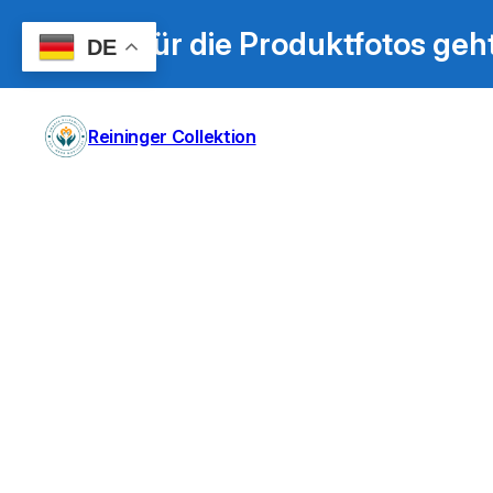
Für die Produktfotos geh
DE
Zum
Reininger Collektion
Inhalt
springen