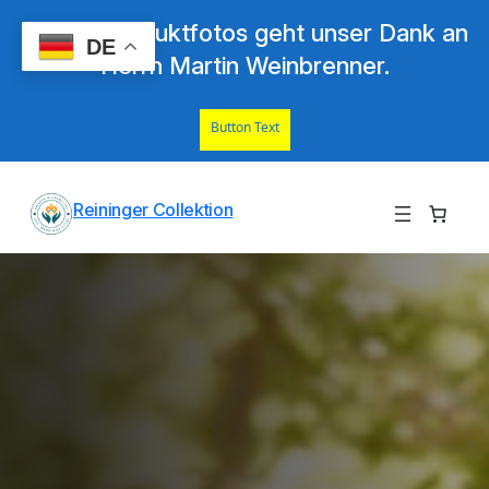
Für die Produktfotos geht unser Dank an
DE
Herrn Martin Weinbrenner.
Button Text
Zum
Reininger Collektion
Inhalt
springen