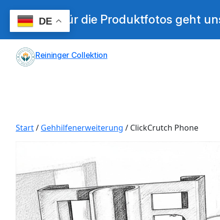
Für die Produktfotos geht u
DE
Zum
Reininger Collektion
Inhalt
springen
Start
/
Gehhilfenerweiterung
/ ClickCrutch Phone