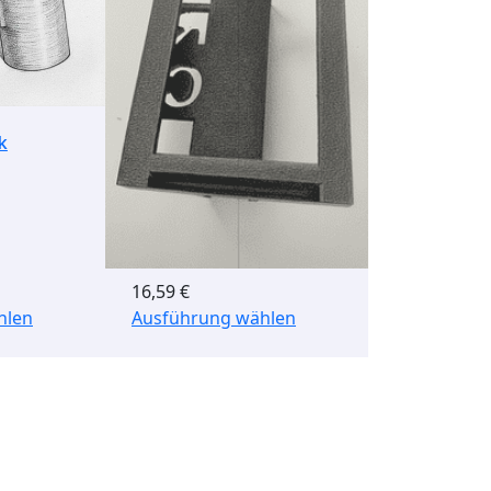
k
ClickCrutch Kit
16,59
€
hlen
Ausführung wählen