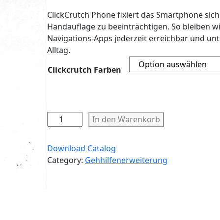
ClickCrutch Phone fixiert das Smartphone siche
Handauflage zu beeinträchtigen. So bleiben wi
Navigations-Apps jederzeit erreichbar und unt
Alltag.
Clickcrutch Farben
C
In den Warenkorb
l
i
Download Catalog
c
Category:
Gehhilfenerweiterung
k
C
r
u
t