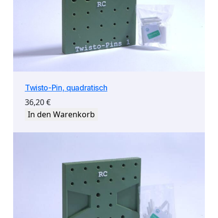
h
g
e
w
i
n
d
Twisto-Pin, quadratisch
e
)
36,20
€
M
In den Warenkorb
e
n
g
e