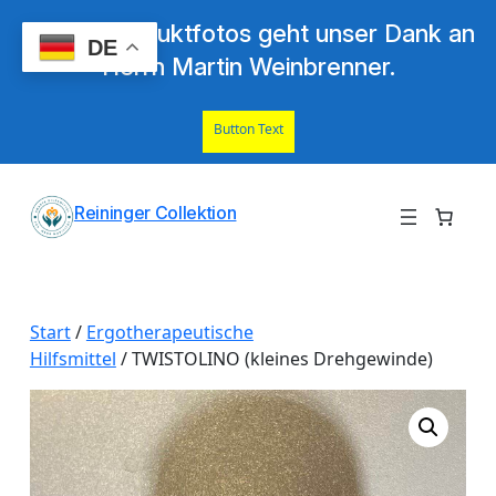
Für die Produktfotos geht unser Dank an
DE
Herrn Martin Weinbrenner.
Button Text
Zum
Reininger Collektion
Inhalt
springen
Start
/
Ergotherapeutische
Hilfsmittel
/ TWISTOLINO (kleines Drehgewinde)