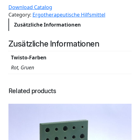
I
Download Catalog
S
Category:
Ergotherapeutische Hilfsmittel
T
Zusätzliche Informationen
O
L
I
Zusätzliche Informationen
N
O
Twisto-Farben
(
Rot, Gruen
k
l
e
Related products
i
n
e
s
D
r
e